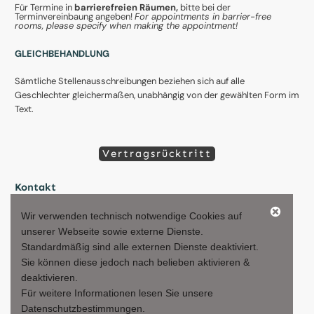
Für Termine in
barrierefreien
Räumen,
bitte bei der
Terminvereinbaung angeben!
For appointments in barrier-free
rooms, please specify when making the appointment!
GLEICHBEHANDLUNG
Sämtliche Stellenausschreibungen beziehen sich auf alle
Geschlechter gleichermaßen, unabhängig von der gewählten Form im
Text.
Vertragsrücktritt
Kontakt
Agentur Hablesreiter e.U. - Patrick Hablesreiter-Veigl
Wir verwenden technisch notwendige Cookies auf
unserer Webseite sowie externe Dienste.
Stiegengasse 11/10, 1060 Wien - Austria
Standardmäßig sind alle externen Dienste deaktiviert.
Sie können diese jedoch nach belieben aktivieren &
Tel.:
+43 (0)660 / 522 87 06
,
deaktivieren.
+43 (0)670 / 184 51 03
Für weitere Informationen lesen Sie unsere
office@my-headhunter.at
Datenschutzbestimmungen.